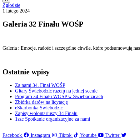
Zgłoś się
1 lutego 2024
Galeria 32 Finału WOŚP
Galeria : Emocje, radość i szczególne chwile, które podsumowują na
Ostatnie wpisy
Za nami 34. Finał WOŚP
Gitary Świebodzic razem na jednej scenie
Program 34 Finału WOŚP w Świebodzicach
Zbiórka darów na licytację
eSkarbonka Świebodzic
Zapisy wolontariuszy 34 Finału
1sze Spotkanie organizacyjne za nami
Facebook
Instagram
Tiktok
Youtube
Twitter